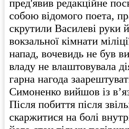
пред'явив редакційне по
собою відомого поета, п
скрутили Василеві руки й
вокзальної кімнати міліц
напад, вочевидь не був в
владу не влаштовувала ді
гарна нагода заарештуват
Симоненко вийшов із в’яз
Після побиття після зві
скаржитися на болі внутр