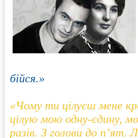
бійся.»
«Чому ти цілуєш мене кр
цілую мою одну-єдину, м
разів. З голови до п’ят.