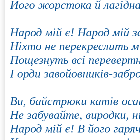
Його жорстока й лагідна
Народ мій є! Народ мій 
Ніхто не перекреслить м
Пощезнуть всі перевертн
І орди завойовників-забр
Ви, байстрюки катів оса
Не забувайте, виродки, н
Народ мій є! В його гаря