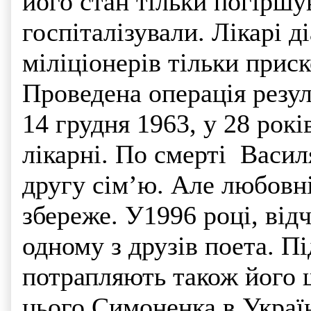
його стан тільки погіршу
госпіталізували. Лікарі д
міліціонерів тільки прис
Проведена операція резул
14 грудня 1963, у 28 рокі
лiкарнi. По смерті Васи
другу сім’ю. Але любовні
збереже. У1996 році, від
одному з друзів поета. Пі
потрапляють також його 
цього Симоненка в Україн