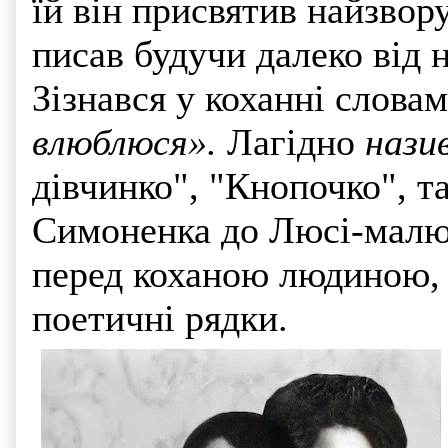
їй він присвятив найзвор
писав будучи далеко від н
Зізнався у коханні словам
влюблюся».
Лагідно
нази
дівчинко", "Кнопочко", 
Симоненка до Люсі-малюс
перед коханою людиною,
поетичні рядки.