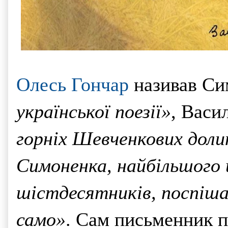
Олесь Гончар
називав С
української поезії»
, Васи
горніх Шевченкових доли
Симоненка, найбільшого 
шістдесятників, поспіша
само»
. Сам письменник п