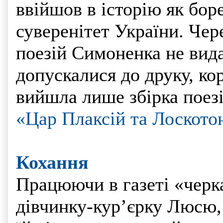
ввійшов в історію як бор
суверенітет України. Чер
поезій Симоненка не видав
допускалися до друку, ко
вийшла лише збірка поез
«
Цар Плаксій та Лоското
Кохання
Працюючи в газеті «черка
дівчинку-кур’єрку Люсю,