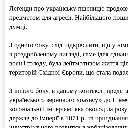
Легенди про українську пшеницю продов
предметом для агресії. Найбільшого поши
думці.
З одного боку, слід підкреслити, що у ні
в роздробленому вигляді, саме ідея єдна
воєн і голоду, була лейтмотивом життя ці
територій Східної Європи, що стала подал
З іншого боку, в даному контексті предс
українського зернового «оазису» до Німе
колоніальній імперіям, яка оволоділа роз
держав до імперії в 1871 р. та приєднання 
індустріального розвитку в урбанізованих