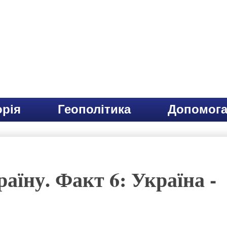
орія
Геополітика
Допомога
аїну. Факт 6: Україна -