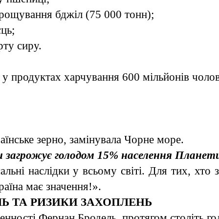
вирощування бджіл (75 000 тонн);
єць;
рту сиру.
у продуктах харчування 600 мільйонів чолов
раїнське зерно, замінувала Чорне море.
и загрожує голодом 15% населення Планет
льні наслідки у всьому світі. Для тих, хто з
аїна має значення!».
Ь ТА РИЗИКИ ЗАХОПЛЕНЬ
енності Фернан Бродель, протягом століть го