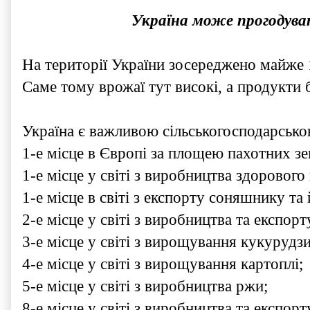
Україна може прогодуват
На території України зосереджено майже 
Саме тому врожаї тут високі, а продукти 
Україна є важливою сільськогосподарсько
1-е місце в Європі за площею пахотних зе
1-е місце у світі з виробництва здорового
1-е місце в світі з експорту соняшнику та й
2-е місце у світі з виробництва та експор
3-е місце у світі з вирощування кукурудзи
4-е місце у світі з вирощування картоплі;
5-е місце у світі з виробництва ржи;
8-е місце у світі з виробництва та експор