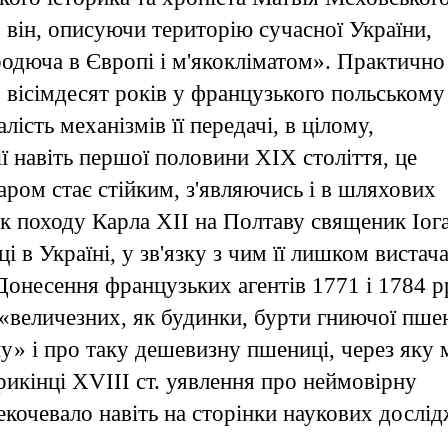
) він, описуючи територію сучасної України,
одюча в Європі і м'якокліматом». Практично
 вісімдесят років у французького польському
ість механізмів її передачі, в цілому,
ї навіть першої половини XIX століття, це
ром стає стійким, з'являючись і в шляхових
ник походу Карла XII на Полтаву священик Іог
 в Україні, у зв'язку з чим її лишком вистача
 Донесення французьких агентів 1771 і 1784 р
 «величезних, як будинки, бурти гниючої пше
у» і про таку дешевизну пшениці, через яку м
рикінці XVIII ст. уявлення про неймовірну
екочевало навіть на сторінки наукових дослід