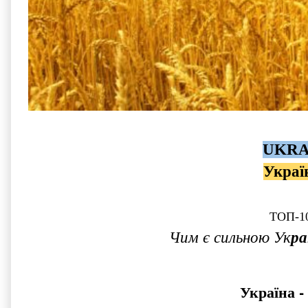
UKRA
Украї
ТОП-10
Чим є сильною Ук
ра
Україна