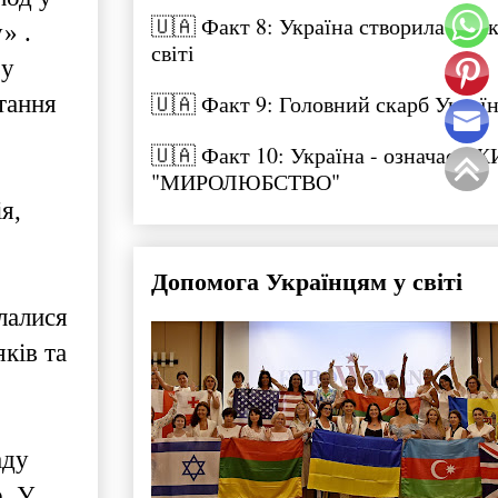
🇺🇦 Факт 8: Україна створила літак
» .
світі
 у
🇺🇦 Факт 9: Головний скарб Укра
тання
🇺🇦 Факт 10: Україна - означає "
"МИРОЛЮБСТВО"
я,
Допомога Українцям у світі
лалися
ків та
аду
о. У