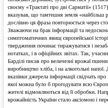
своєму «Трактаті про дві Сарматіі» (1517
вказував, що тамтешня земля «найбільш р
дослівно ця фраза повторюється через сто
Зважаючи на брак інформації та недосконал
симптоматичних явищ європейської історі
твердження починає тиражуватися і незаба
нотатках, і в офіційних звітах. Так, учас
Барділі писав про величезні врожаї пшениці
виробництво хліба, і на алкогольні напої.
вказівки джерела інформації свідчать про
якої можна було б прогодувати всю Європ
жителі відмовляються від її обробки. Нап
врожайність України стало аксіомою і пер