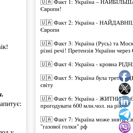
🇺🇦 Факт 1: Україна – НАЙБІЛЬШ
Європи!
🇺🇦 Факт 2: Україна - НАЙДАВНІ
Європи
🇺🇦 Факт 3: Україна (Русь) та Моск
ік!
різні речі! Претензія України через
🇺🇦 Факт 4: Україна - кровна РІД
🇺🇦 Факт 5: Україна була третя Я
світу
и.
🇺🇦 Факт 6: Україна - ЖИТНИЦЯ 
апитує:
прогодувати 600 млн.чол. на рік
🇺🇦 Факт 7: Україна може зняти Єв
"газової голки" рф
лод у