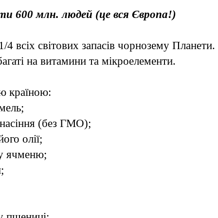
и 600 млн. людей (це вся Європа!)
1/4 всіх світових запасів чорнозему Планети.
багаті на витамини та мікроелементи.
ю країною:
мель;
 насіння (без ГМО);
ого олії;
ту ячменю;
;
ту пшениці;