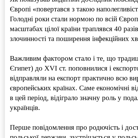
Європі «повертався з такою наполегливіс
Голодні роки стали нормою по всій Європі:
масштабах цілої країни траплявся 40 разі
злочинності та поширення інфекційних х
Важливим фактором стало і те, що традиці
Єгипет) до XVI ст. поповнилися і експорт
відправляли на експорт практично всю в
європейських країнах. Саме економічні ві
в цей період, відіграло значну роль у по
українців.
Перше повідомлення про родючість і дост
польської держави, зустрічається у польс