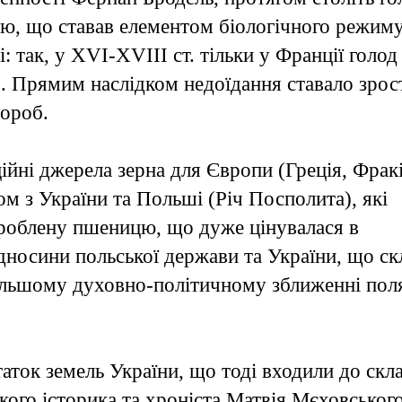
тю, що ставав елементом біологічного режиму
 так, у XVI-XVIII ст. тільки у Франції голод
в. Прямим наслідком недоїдання ставало зрос
вороб.
йні джерела зерна для Європи (Греція, Фракі
ом з України та Польші (Річ Посполита), які
ироблену пшеницю, що дуже цінувалася в
дносини польської держави та України, що ск
дальшому духовно-політичному зближенні поля
аток земель України, що тоді входили до скл
ького історика та хроніста Матвія Мєховськог