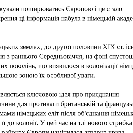
жували поширюватись Європою і це стало
рення ці інформація набула в німецькій акаде
мецьких землях, до другої половини ХІХ ст. іс
ння з раннього Середньовіччя, на фоні спусто
лих поколінь, що виявилося в колонізації нім
ьшою зоною їх особливої ​​уваги.
тавляється ключовою ідея про приєднання
ччини для противаги британській та французь
умами німецьких еліт після об'єднання німець
її до колонії. У цей час на тлі нового стрибка
 районах Європи намітилася аграрна криза,